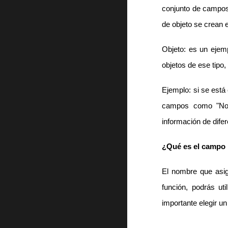
conjunto de campos 
de objeto se crean e
Objeto: es un ejemp
objetos de ese tipo
Ejemplo: si se está
campos como "Nombr
información de dife
¿Qué es el campo 
El nombre que asig
función, podrás ut
importante elegir un