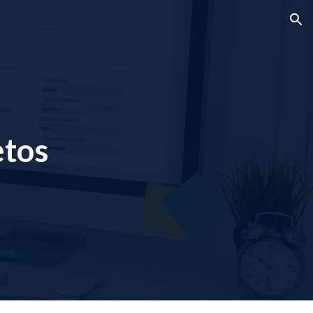
ion
etos