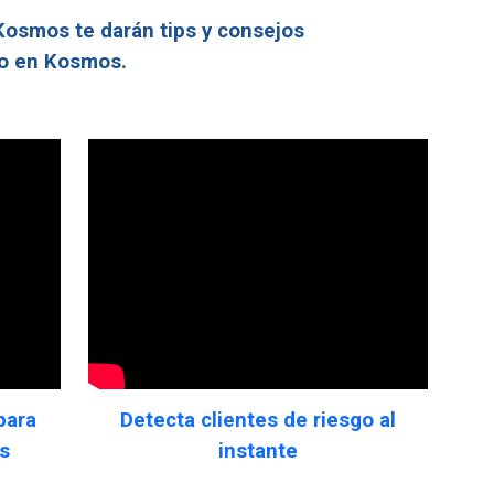
Kosmos te darán tips y consejos
to en Kosmos.
para
Detecta clientes de riesgo al
as
instante