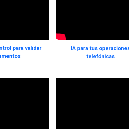
trol para validar
IA para tus operacione
umentos
telefónicas