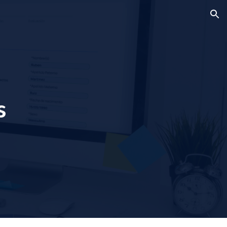
ion
s