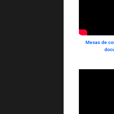
Mesas de con
doc