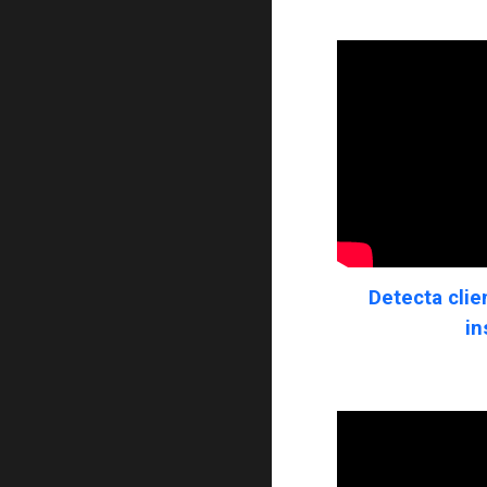
Detecta clie
in